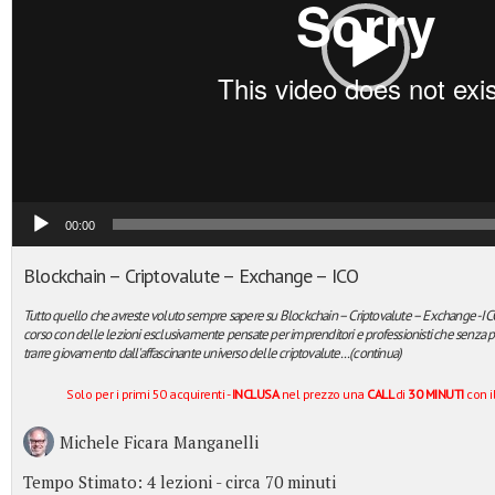
00:00
Blockchain – Criptovalute – Exchange – ICO
Tutto quello che avreste voluto sempre sapere su Blockchain – Criptovalute – Exchange -IC
corso con delle lezioni esclusivamente pensate per imprenditori e professionisti che sen
trarre giovamento dall'affascinante universo delle criptovalute...(continua)
Solo per i primi 50 acquirenti -
INCLUSA
nel prezzo una
CALL
di
30 MINUTI
con i
Michele Ficara Manganelli
Tempo Stimato:
4 lezioni - circa 70 minuti