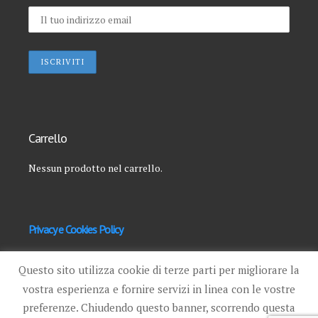
Carrello
Nessun prodotto nel carrello.
Privacy e Cookies Policy
HOME
QUIZ
CONTATTI
I MIEI CORSI
IL MIO
Questo sito utilizza cookie di terze parti per migliorare la
ACCOUNT
ENTRA
vostra esperienza e fornire servizi in linea con le vostre
preferenze. Chiudendo questo banner, scorrendo questa