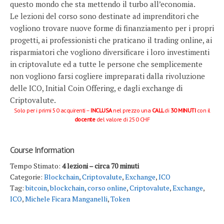
questo mondo che sta mettendo il turbo all’economia.
Le lezioni del corso sono destinate ad imprenditori che
vogliono trovare nuove forme di finanziamento per i propri
progetti, ai professionisti che praticano il trading online, ai
risparmiatori che vogliono diversificare i loro investimenti
in criptovalute ed a tutte le persone che semplicemente
non vogliono farsi cogliere impreparati dalla rivoluzione
delle ICO, Initial Coin Offering, e dagli exchange di
Criptovalute.
Solo per i primi 50 acquirenti –
INCLUSA
nel prezzo una
CALL
di
30 MINUTI
con il
docente
del valore di 250 CHF
Course Information
Tempo Stimato:
4 lezioni – circa 70 minuti
Categorie:
Blockchain
,
Criptovalute
,
Exchange
,
ICO
Tag:
bitcoin
,
blockchain
,
corso online
,
Criptovalute
,
Exchange
,
ICO
,
Michele Ficara Manganelli
,
Token