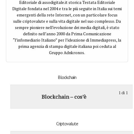
Editoriale di assodigitale.it storica Testata Editoriale
Digitale fondata nel 2004 e tra le più seguite in Italia sui temi
emergenti della rete Internet, con un particolare focus
sulle criptovalute e sulla vita digitale nel suo complesso. Da
sempre pioniere nell’evoluzione dei media digitali, è stato
definito nell’anno 2000 da Prima Comunicazione
“l’infomediario Italiano” per l’ideazione di Immediapress, la
prima agenzia di stampa digitale italiana poi ceduta al
Gruppo Adnkronos.
Blockchain
1 di 1
Le
De
Blockchain – cos’è
1
ess
of
isc
1
a
wit
qu
Criptovalute
sec
cor