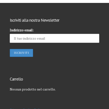
wit
qu
sec
cor
Ini
per
Co
acc
Iscriviti alla nostra Newsletter
Off
ai
suo
Indirizzo email:
con
Carrello
Nessun prodotto nel carrello.