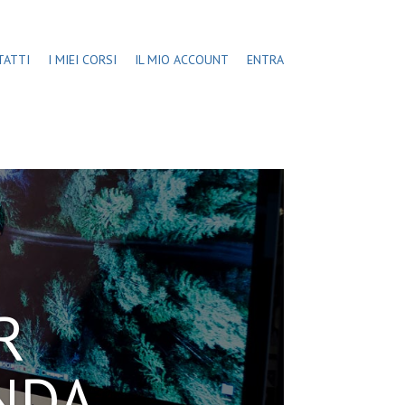
TATTI
I MIEI CORSI
IL MIO ACCOUNT
ENTRA
R
NDA