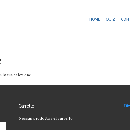
HOME
QUIZ
CON
e
 la tua selezione.
Carrello
Priv
Nessun prodotto nel carrello.