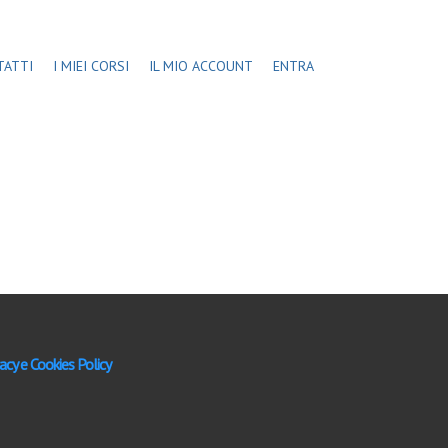
TATTI
I MIEI CORSI
IL MIO ACCOUNT
ENTRA
acy e Cookies Policy